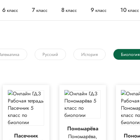
6
7
8
9
10
класс
класс
класс
класс
класс
атематика
Русский
История
Биология
Пономарёва
Пасечник
Поном
Пономарёва,