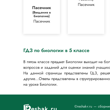
Пасечник
Пасечник
(Введение в
биологию)
Пасечник
ГДЗ по биологии в 5 классе
В пятом классе предмет Биологии выходит на б
вопросов и заданий для оценки знаний учащихся,
На данной страницы представлены ГДЗ, реше
другие...Ответы представлены в структурирован
на уроке Биологии.
©reshak-r.ru — сборн