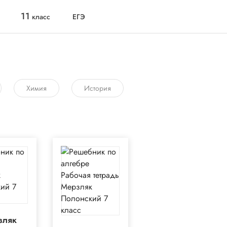
11
класс
ЕГЭ
Химия
История
зляк