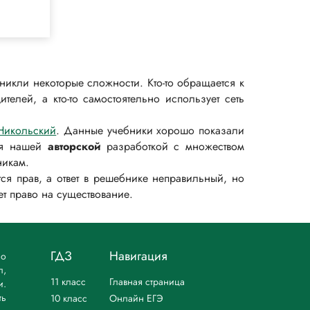
зникли некоторые сложности. Кто-то обращается к
телей, а кто-то самостоятельно использует сеть
Никольский
. Данные учебники хорошо показали
тся нашей
авторской
разработкой с множеством
никам.
ся прав, а ответ в решебнике неправильный, но
ет право на существование.
ГДЗ
Навигация
но
л,
11 класс
Главная страница
и.
ть
10 класс
Онлайн ЕГЭ