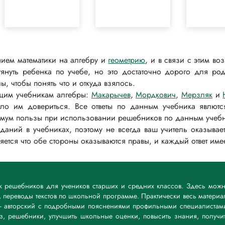
ием математики на алгебру и
геометрию
, и в связи с этим во
януть ребенка по учебе, но это достаточно дорого для роди
, чтобы понять что и откуда взялось.
ющим учебникам алгебры:
Макарычев
,
Мордкович
,
Мерзляк
и
ело им довериться. Все ответы по данным учебника явлю
ммум пользы при использовании решебников по данным учеб
аний в учебниках, поэтому не всегда ваш учитель оказывает
няется что обе стороны оказываются правы, и каждый ответ име
ик решебников для учеников старших и средних классов. Здесь мож
 переводы текстов по школьной программе. Практически весь материа
— авторский с подробными пояснениями профильными специалистам
дз, решебники, улучшить школьные оценки, повысить знания, получи