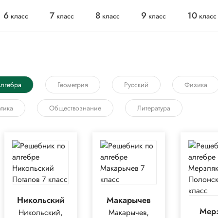
6
7
8
9
10
класс
класс
класс
класс
класс
лгебра
Геометрия
Русский
Физика
тика
Обществознание
Литература
Никольский
Макарычев
Мер
Никольский,
Макарычев,