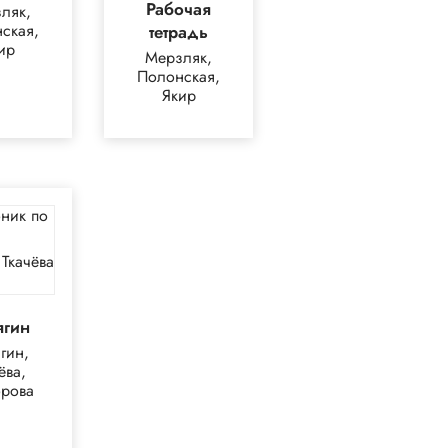
Рабочая
ляк,
ская,
тетрадь
ир
Мерзляк,
Полонская,
Якир
ягин
гин,
ёва,
рова