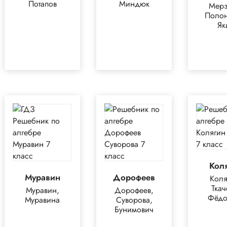
Потапов
Миндюк
Мерз
Полон
Як
Кол
Муравин
Дорофеев
Коля
Ткач
Муравин,
Дорофеев,
Фёдо
Муравина
Суворова,
Бунимович