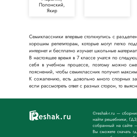
Полонский,
Якир
Семиклассники впервые столкнулись с разделен
хорошим репетиторам, которые могут легко подт
интернет и бесплатно изучает школьные материалы
В настоящее время в 7 классе учатся по следу
себя в учебном процессе, поэтому можно см
пояснений, чтобы семиклассник получил макси
К сожалению, есть довольно много спорных зад
если рассмотреть ответ с разных сторон, то выяс
©reshak-r.ru — сборн
найти решебники, ГДЗ,
собранный на сайте 
Вы сможете скачать г