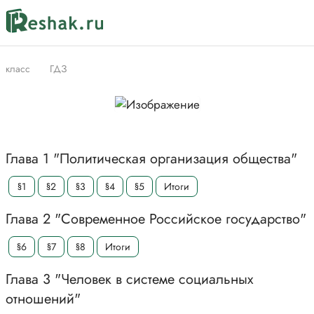
класс
ГДЗ
Глава 1 "Политическая организация общества"
§1
§2
§3
§4
§5
Итоги
Глава 2 "Современное Российское государство"
§6
§7
§8
Итоги
Глава 3 "Человек в системе социальных
отношений"