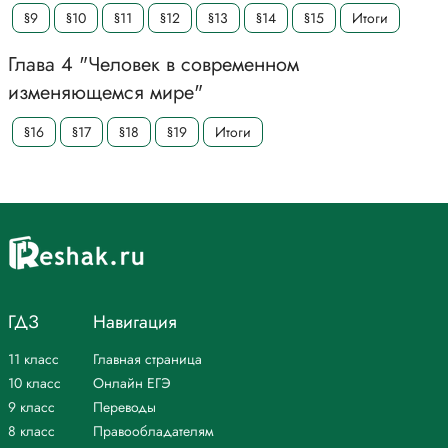
§9
§10
§11
§12
§13
§14
§15
Итоги
Глава 4 "Человек в современном
изменяющемся мире"
§16
§17
§18
§19
Итоги
ГДЗ
Навигация
11 класс
Главная страница
10 класс
Онлайн ЕГЭ
9 класс
Переводы
8 класс
Правообладателям